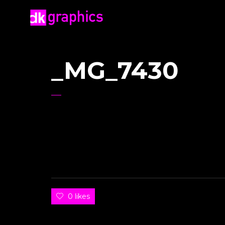
_MG_7430
0 likes